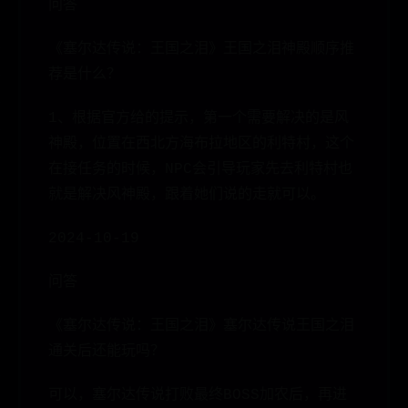
问答
《塞尔达传说：王国之泪》王国之泪神殿顺序推
荐是什么？
1、根据官方给的提示，第一个需要解决的是风
神殿，位置在西北方海布拉地区的利特村，这个
在接任务的时候，NPC会引导玩家先去利特村也
就是解决风神殿，跟着她们说的走就可以。
2024-10-19
问答
《塞尔达传说：王国之泪》塞尔达传说王国之泪
通关后还能玩吗？
可以，塞尔达传说打败最终BOSS加农后，再进