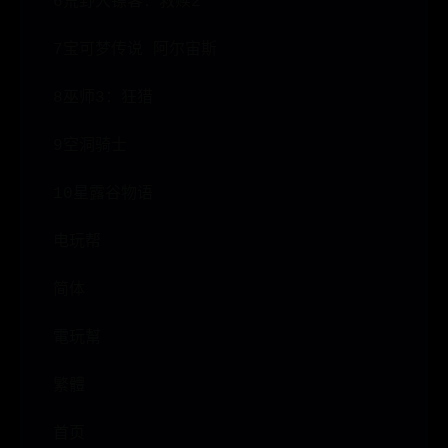
6荒野大镖客：救赎2
7宝可梦传说 阿尔宙斯
8巫师3：狂猎
9空洞骑士
10星露谷物语
电玩帮
简体
電玩幫
繁體
首页