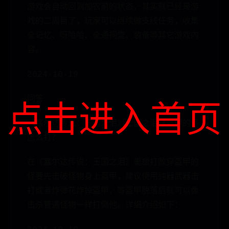
游戏会自动回到加农前的状态，其实就已经是游
戏的二周目了，玩家可以继续做支线任务，收集
全记忆、呀哈哈、全通祠堂、装备等其它游戏内
容。
2024-10-19
问答
点击进入首页
《塞尔达传说：王国之泪》王国之泪穿盔甲的怪
怎么打？
在《塞尔达传说：王国之泪》里想打败穿盔甲的
怪要先击破怪物身上盔甲，建议使用钝器武器击
打或者炸弹花炸掉盔甲，等盔甲脱落后就可以像
击杀普通怪物一样打倒他。详细介绍如下：