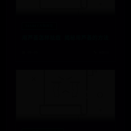
365BET大陆网址
用芦荟怎样祛痘 揭秘用芦荟的方法
📅 08-05
🔧 admin