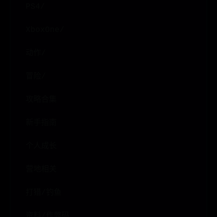
PS4/
XboxOne/
动作/
冒险/
攻略合集
新手指南
个人成长
营地相关
打猎/钓鱼
资料/作弊码