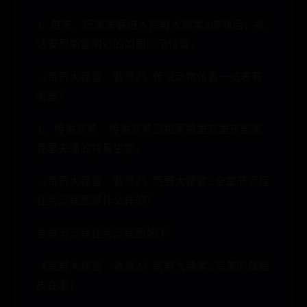
1.首先，玩家需要进入荒野大镖客2游戏后，抵
达安尼斯堡附近的如图所示位置。
《荒野大镖客：救赎2》传说动物位置一览表有
哪些？
1、传说灰熊：传说灰熊巴拉蒂格里兹里东部奥
克里夫潭的特有生物。
《荒野大镖客：救赎2》荒野大镖客2全章节流程
任务流程图是什么样的？
全章节流程任务流程图如下：
《荒野大镖客：救赎2》荒野大镖客2完美的麋鹿
皮在哪？