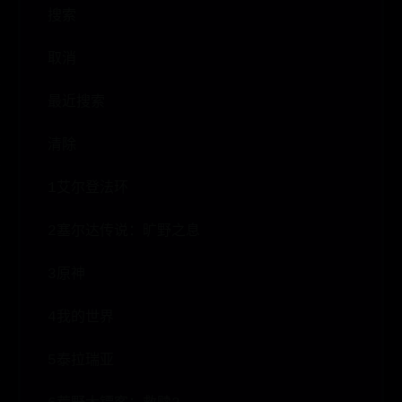
搜索
取消
最近搜索
清除
1艾尔登法环
2塞尔达传说：旷野之息
3原神
4我的世界
5泰拉瑞亚