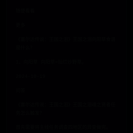
随便看看
更多
《塞尔达传说：王国之泪》王国之泪向阳草食谱
是什么？
1、向阳草 向阳草=灿烂炒野草。
2024-10-19
问答
《塞尔达传说：王国之泪》王国之泪魂之贤者任
务怎么触发？
首先需要将主线任务调查四地区的异变做完。